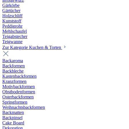
Brotgewürz
Gärkörbe
Gärtücher
Holzschliff
Kunststoff
Peddigrohr
Mehlschaufel
Teigabstecher
Teigwanne
Zur Kategorie Kuchen & Torten
Backaroma
Backformen
Backbleche
Kastenbackformen
Kranzformen
Motivbackformen
Obstbodenformen
Osterbackformen
Springformen
Weihnachtsbackformen
Backmatten
Backpinsel
Cake Board
Dekoration