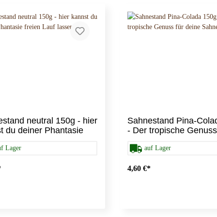
tüllen
cheiben
Tortenständer
stand neutral 150g - hier
Sahnestand Pina-Cola
t du deiner Phantasie
- Der tropische Genuss
n Lauf lassen!
deine Sahnetorte!
uf Lager
auf Lager
*
4,60 €*