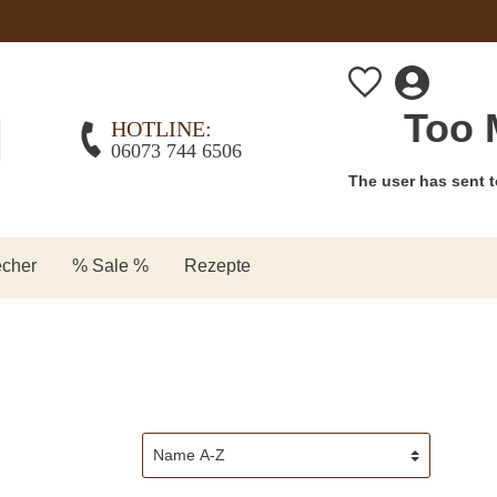
Too 
HOTLINE:
06073 744 6506
The user has sent t
echer
% Sale %
Rezepte
süße Backmischungen
Brotgewürz
Backpinsel
Einschulung
Halloween
Ostern
ion
Teigwanne
Oktoberfest
Tiere