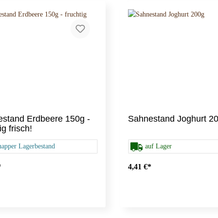
zformen
tt
chten
Universum
Winter
backformen
bodenformen
backformen
gformen
nachtsbackformen
ion
Fondant
stand Erdbeere 150g -
Sahnestand Joghurt 2
ig frisch!
ittelfarbe
Messbecher
napper Lagerbestand
auf Lager
*
4,41 €*
llen
Teigschaber
rtüllen
üllen