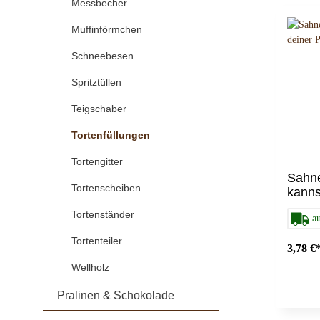
Messbecher
Stern
Muffinförmchen
Tortengitter
Tortens
Schneebesen
Spritztüllen
Wellholz
Teigschaber
Tortenfüllungen
Tortengitter
Sahne
Tortenscheiben
kanns
freie
Tortenständer
a
Tortenteiler
3,78 €
Wellholz
Pralinen & Schokolade