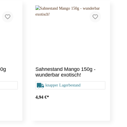
Valentinstag
Gebäckdosen
00g
Sahnestand Mango 150g -
wunderbar exotisch!
Muffinförmchen
knapper Lagerbestand
4,94 €*
Tortenfüllungen