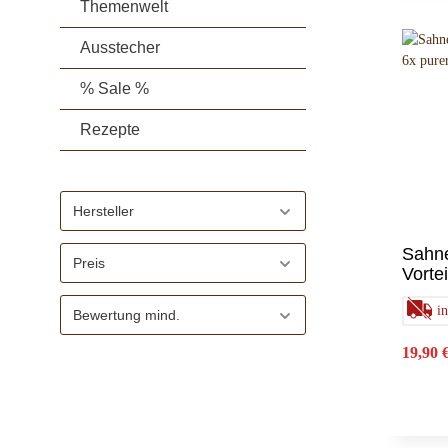
Themenwelt
Ausstecher
% Sale %
Rezepte
Hersteller
Sahne
Preis
Vorte
Genus
i
Tort
Bewertung mind.
19,90 