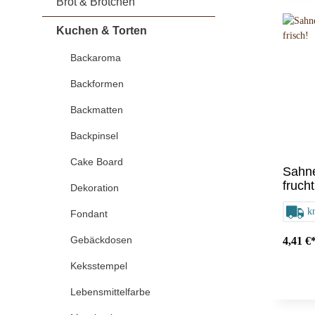
Brot & Brötchen
Gärtücher
Kran
Kuchen & Torten
Ostern/ Frühling
Wald
Pizza sa
Weihna
Holzschliff
Motiv
Kunststoff
Obst
Backaroma
Weihnachten
Zoo
Peddigrohr
Oster
Backformen
Ausstecher
Sprin
Backmatten
Backformen
Weih
Backpinsel
Geschenkideen
Cake Board
Sonstiges
Cake Board
Dekorat
Sahne
frucht
Weihnachtliche Gewürze
Dekoration
Keksstempel
Lebensm
k
Fondant
Gebäckdosen
4,41 €
Schneebesen
Spritztü
Keksstempel
Garie
Lebensmittelfarbe
Locht